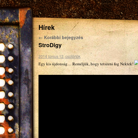
Hírek
←
Korábbi bejegyzés
StroDigy
2014 június 12, csütörtök
Egy kis újdonság… Reméljük, hogy tetszeni fog Nektek!