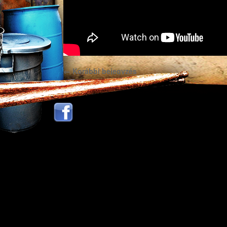
←
Korábbi bejegyzés